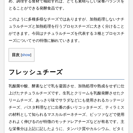
め、調理する食材で補給すれば、とても素晴らしい栄養バランスを
とることができる発酵食品です。
このように多種多様なチーズではありますが、加熱処理しないナチ
ュラルチーズと加熱処理を行うプロセスチーズに大きく分けること
ができます。今回はナチュラルチーズを代表する３種とプロセスチ
ーズについてその特徴に触れていきます。
目次
[
show
]
フレッシュチーズ
乳酸菌や酸、酵素などで乳を凝固させ、加熱処理や熟成をせずに仕
上げたナチュラルチーズです。生乳とクリームを乳酸発酵させたク
リームチーズ、あっさり味でサラダなどにも使用されるカッテージ
チーズ、パスタ料理などに出番の多いリコッタチーズ、ティラミス
の材料として知られるマスカルポーネチーズ、ピッツァなどで使用
されよく伸びるのが特徴のモッチァレアチーズなどが有名です。主
な栄養分は上記に記したように、タンパク質やカルシウム、ビタミ