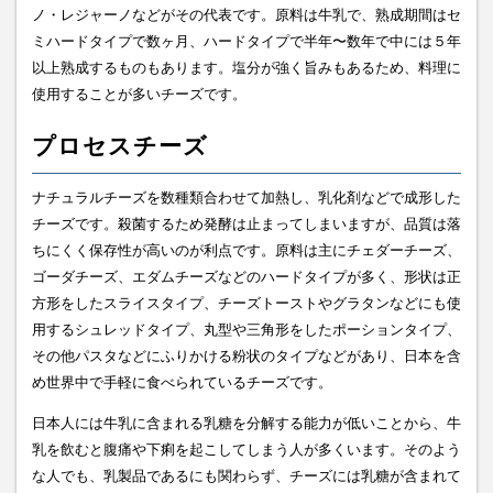
ノ・レジャーノなどがその代表です。原料は牛乳で、熟成期間はセ
ミハードタイプで数ヶ月、ハードタイプで半年〜数年で中には５年
以上熟成するものもあります。塩分が強く旨みもあるため、料理に
使用することが多いチーズです。
プロセスチーズ
ナチュラルチーズを数種類合わせて加熱し、乳化剤などで成形した
チーズです。殺菌するため発酵は止まってしまいますが、品質は落
ちにくく保存性が高いのが利点です。原料は主にチェダーチーズ、
ゴーダチーズ、エダムチーズなどのハードタイプが多く、形状は正
方形をしたスライスタイプ、チーズトーストやグラタンなどにも使
用するシュレッドタイプ、丸型や三角形をしたポーションタイプ、
その他パスタなどにふりかける粉状のタイプなどがあり、日本を含
め世界中で手軽に食べられているチーズです。
日本人には牛乳に含まれる乳糖を分解する能力が低いことから、牛
乳を飲むと腹痛や下痢を起こしてしまう人が多くいます。そのよう
な人でも、乳製品であるにも関わらず、チーズには乳糖が含まれて