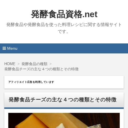
発酵食品資格.net
発酵食品や発酵食品を使った料理レシピに関する情報サイト
です。
Menu
コ
ン
HOME
発酵食品の種類
テ
発酵食品チーズの主な４つの種類とその特徴
ン
ツ
へ
アフィリエイト広告を利用しています
移
動
発酵食品チーズの主な４つの種類とその特徴