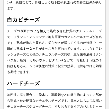
ンA、葉酸などで、骨粗しょう症予防や肌荒れの改善に効果があり
ます。
白カビチーズ
チーズの表面にカビを植えて熟成させた軟質のナチュラルチーズ
で、フランス・ノルマンディ地方原産のカマンベールチーズが有名
です。熟成が進むと黄色さ、柔らかさが増してくるのが特徴で、一
般的に熟成１〜２ヶ月が食べごろと言われています。こちらもフレ
ッシュチーズなど他のナチュラルチーズ同様、主な栄養成分はタン
パク質、脂質、カルシウム、ビタミンAなどで、骨粗しょう症の予
防はもちろん、シミや肌荒れ対策に役立つ効果、滋養をつける効果
も期待できます。
ハードチーズ
加熱後に塩を混合して脱水し、乳酸菌などの微生物によって内部か
ら熟成させた硬質なナチュラルチーズです。日本人にもなじみ深い
チェダーチーズやゴーダチーズ、すりおろすタイプのパルミジャー