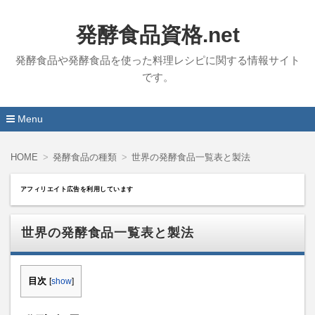
発酵食品資格.net
発酵食品や発酵食品を使った料理レシピに関する情報サイト
です。
Menu
コ
ン
HOME
発酵食品の種類
世界の発酵食品一覧表と製法
テ
ン
ツ
アフィリエイト広告を利用しています
へ
移
動
世界の発酵食品一覧表と製法
目次
[
show
]