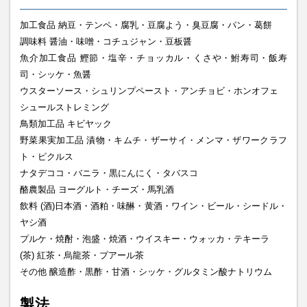
加工食品 納豆・テンペ・腐乳・豆腐よう・臭豆腐・パン・葛餅
調味料 醤油・味噌・コチュジャン・豆板醤
魚介加工食品 鰹節・塩辛・チョッカル・くさや・鮒寿司・飯寿
司・シッケ・魚醤
ウスターソース・シュリンプペースト・アンチョビ・ホンオフェ
シュールストレミング
鳥類加工品 キビヤック
野菜果実加工品 漬物・キムチ・ザーサイ・メンマ・ザワークラフ
ト・ピクルス
ナタデココ・バニラ・黒にんにく・タバスコ
酪農製品 ヨーグルト・チーズ・馬乳酒
飲料 (酒)日本酒・酒粕・味醂・黄酒・ワイン・ビール・シードル・
ヤシ酒
プルケ・焼酎・泡盛・焼酒・ウイスキー・ウォッカ・テキーラ
(茶) 紅茶・烏龍茶・プアール茶
その他 醸造酢・黒酢・甘酒・シッケ・グルタミン酸ナトリウム
製法