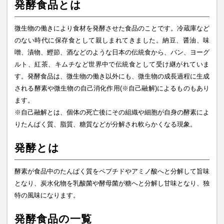
発酵食品とは
微生物の働きにより食材を発酵させた食品のことです。冷蔵庫など
のない時代に保存食として親しまれてきました。納豆、醤油、味
噌、漬物、鰹節、酒などのような日本の伝統食から、パン、ヨーグ
ルト、紅茶、キムチなど世界中で伝統食として受け継がれていま
す。発酵食品は、微生物の働き以外にも、微生物の成長過程に生成
される酵素や微生物の自己消化作用(※自己融解)によるものもあり
ます。
※自己融解とは、個体の死亡後にその組織や細胞が自身の酵素によ
りたんぱく質、脂質、糖質などが分解され軟らかくなる現象。
発酵とは
酵素が食品中のたんぱく質をペプチドやアミノ酸へと分解して旨味
となり、炭水化物を乳酸菌や酵母菌が糖へと分解し甘味となり、独
特の風味になります。
発酵食品の一覧