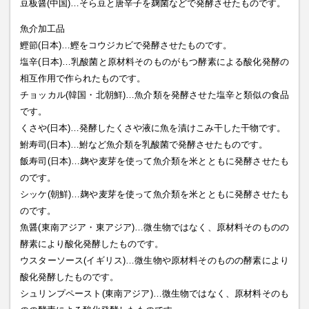
豆板醤(中国)…そら豆と唐辛子を麹菌などで発酵させたものです。
魚介加工品
鰹節(日本)…鰹をコウジカビで発酵させたものです。
塩辛(日本)…乳酸菌と原材料そのものがもつ酵素による酸化発酵の
相互作用で作られたものです。
チョッカル(韓国・北朝鮮)…魚介類を発酵させた塩辛と類似の食品
です。
くさや(日本)…発酵したくさや液に魚を漬けこみ干した干物です。
鮒寿司(日本)…鮒など魚介類を乳酸菌で発酵させたものです。
飯寿司(日本)…麹や麦芽を使って魚介類を米とともに発酵させたも
のです。
シッケ(朝鮮)…麹や麦芽を使って魚介類を米とともに発酵させたも
のです。
魚醤(東南アジア・東アジア)…微生物ではなく、原材料そのものの
酵素により酸化発酵したものです。
ウスターソース(イギリス)…微生物や原材料そのものの酵素により
酸化発酵したものです。
シュリンプペースト(東南アジア)…微生物ではなく、原材料そのも