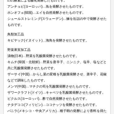
のの酵素による酸化発酵したものです。
アンチョビ(ヨーロッパ)…魚を発酵させたものです。
ホンオフェ(韓国)…エイを自然発酵させたものです。
シュールストレミング(スウェーデン)…鰊を缶詰の中で発酵させた
ものです。
鳥類加工品
キビヤック(イヌイット)…海鳥を発酵させたものです。
野菜果実加工品
漬物(日本)…野菜を乳酸菌発酵させたものです。
キムチ(韓国・北朝鮮)…野菜を唐辛子、ニンニク、塩辛、塩などと
共に乳酸菌発酵させたものです。
ザーサイ(中国)…からし菜の変種を乳酸菌発酵させ、唐辛子、花椒
などで調味したものです。
メンマ(中国)…マチクの筍を乳酸菌発酵させたものです。
ザワークラフト(ドイツ)…キャベツを乳酸菌発酵させたものです。
ピクルス(ヨーロッパ)…酢で自然発酵させたものです。
ナタデココ(フィリピン)…ココナッツを発酵させたものです。
バニラ(メキシコ・中央アメリカ)…種子鞘の発酵により香料を得た