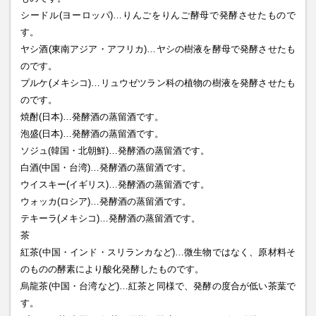
シードル(ヨーロッパ)…りんごをりんご酵母で発酵させたもので
す。
ヤシ酒(東南アジア・アフリカ)…ヤシの樹液を酵母で発酵させたも
のです。
プルケ(メキシコ)…リュウゼツラン科の植物の樹液を発酵させたも
のです。
焼酎(日本)…発酵酒の蒸留酒です。
泡盛(日本)…発酵酒の蒸留酒です。
ソジュ(韓国・北朝鮮)…発酵酒の蒸留酒です。
白酒(中国・台湾)…発酵酒の蒸留酒です。
ウイスキー(イギリス)…発酵酒の蒸留酒です。
ウォッカ(ロシア)…発酵酒の蒸留酒です。
テキーラ(メキシコ)…発酵酒の蒸留酒です。
茶
紅茶(中国・インド・スリランカなど)…微生物ではなく、原材料そ
のものの酵素により酸化発酵したものです。
烏龍茶(中国・台湾など)…紅茶と同様で、発酵の度合が低い茶葉で
す。