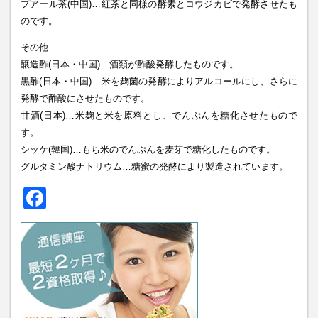
プアール茶(中国)…紅茶と同様の酵素とコウジカビで発酵させたも
のです。
その他
醸造酢(日本・中国)…酒類が酢酸発酵したものです。
黒酢(日本・中国)…米を麹菌の発酵によりアルコールにし、さらに
発酵で酢酸にさせたものです。
甘酒(日本)…米麹と米を原料とし、でんぷんを糖化させたもので
す。
シッケ(韓国)…もち米のでんぷんを麦芽で糖化したものです。
グルタミン酸ナトリウム…糖蜜の発酵により製造されています。
Facebook