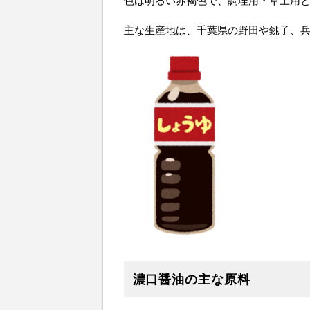
色は明るい赤褐色で、調理用・卓上用
主な生産地は、千葉県の野田や銚子、
濃口醤油の主な原料