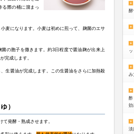
作る際の桶に溜まっ
酵
。
、小麦になります。小麦は初めに煎って、麹菌のエサ
。
麹菌の胞子を撒きます。約3日程度で醤油麹が出来上
ッ
みが完成します。
し、生醤油が完成します。この生醤油をさらに加熱殺
み
酢
効
うゆ）
かけて発酵・熟成させます。
淡