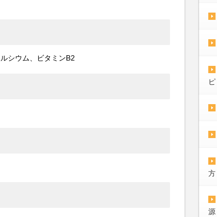
ルシウム、ビタミンB2
ピ
方
源