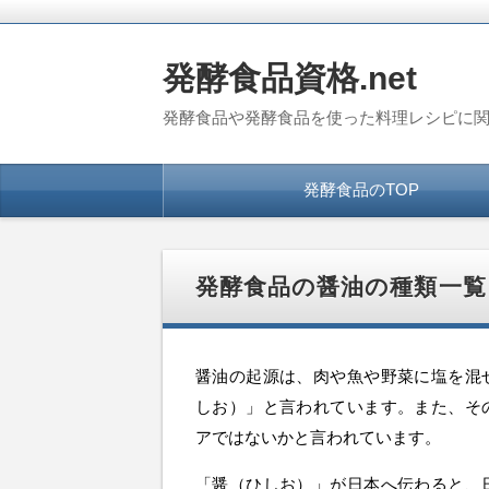
発酵食品資格.net
発酵食品や発酵食品を使った料理レシピに
コ
発酵食品のTOP
ン
テ
ン
ツ
へ
発酵食品の醤油の種類一覧
移
動
醤油の起源は、肉や魚や野菜に塩を混
しお）」と言われています。また、そ
アではないかと言われています。
「醤（ひしお）」が日本へ伝わると、