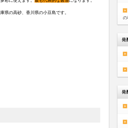
と多彩に使えます。
最も代表的な醤油
になります。
兵庫県の高砂、香川県の小豆島です。
の
発
発