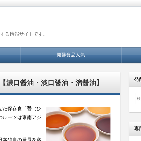
関する情報サイトです。
発酵食品人気
発
【濃口醤油・淡口醤油・溜醤油】
検
索:
ぜた保存食「醤（ひ
のルーツは東南アジ
専
日本独自の発展を遂